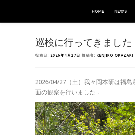
コ
ン
HOME
NEWS
テ
ン
ツ
へ
巡検に行ってきました
ス
キ
投稿日:
2026年4月27日
投稿者:
KENJIRO OKAZAKI
ッ
プ
2026/04/27（土）我々岡本研
面の観察を行いました．