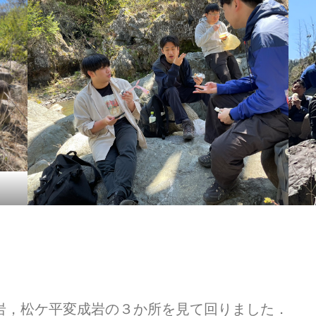
岩，松ケ平変成岩の３か所を見て回りました．